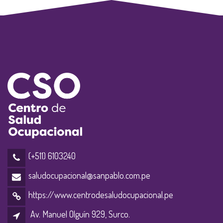
(+511) 6103240
saludocupacional@sanpablo.com.pe
https://www.centrodesaludocupacional.pe
Av. Manuel Olguín 929, Surco.